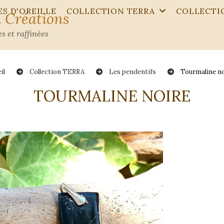
S D'OREILLE
COLLECTION TERRA
COLLECTI
 Créations
s et raffinées
il
Collection TERRA
Les pendentifs
Tourmaline n
TOURMALINE NOIRE