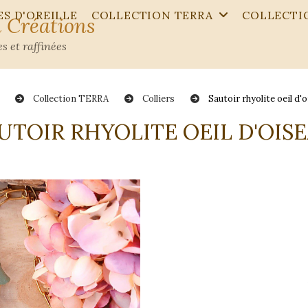
S D'OREILLE
COLLECTION TERRA
COLLECTI
 Créations
s et raffinées
l
Collection TERRA
Colliers
Sautoir rhyolite oeil d'
AUTOIR RHYOLITE OEIL D'OIS