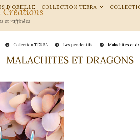
S D'OREILLE
COLLECTION TERRA
COLLECTI
 Créations
s et raffinées
Collection TERRA
Les pendentifs
Malachites et d
MALACHITES ET DRAGONS