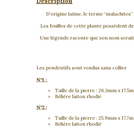
Description
D’origine latine, le terme “malachites”
Les feuilles de cette plante possèdent d
Une légende raconte que son nom serait un
Les pendentifs sont vendus sans collier
N°1 :
Taille de la pierre : 26.3mm x 17.
Bélière laiton rhodié
N°2 :
Taille de la pierre : 25.9mm x 17.
Bélière laiton rhodié